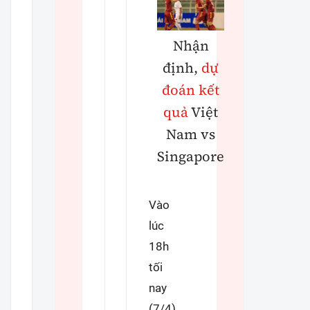
Y tế
Đời sống
Nhận
Lao động - Công đoàn
định,
dự
đoán kết
Văn hóa - Giải Trí
quả
Việt
Văn hóa
Nam vs
Showbiz
Singapore
Điện ảnh
Vào
Âm nhạc
lúc
Thể thao
18h
tối
Bóng đá
nay
Bình luận
(7/4),