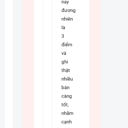
nay
đương
nhiên
là
3
điểm
và
ghi
thật
nhiều
bàn
càng
tốt,
nhằm
cạnh