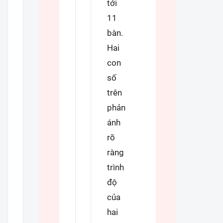
tới
11
bàn.
Hai
con
số
trên
phản
ánh
rõ
ràng
trình
độ
của
hai