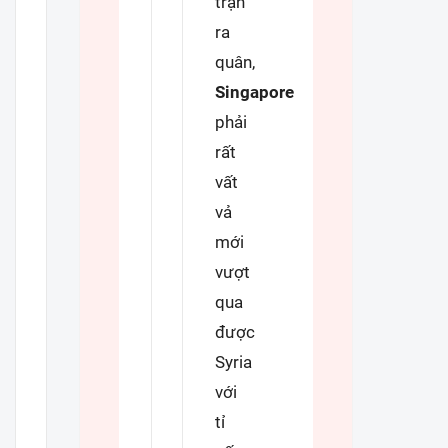
trận
ra
quân,
Singapore
phải
rất
vất
vả
mới
vượt
qua
được
Syria
với
tỉ