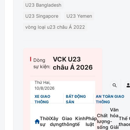
U23 Bangladesh
U23 Singapore
U23 Yemen
vòng loại u23 châu Á 2022
VCK U23
Dòng
sự kiện:
châu Á 2026
Thứ Hai,
10/8/2026
XE GIAO
BẤT ĐỘNG
AN TOÀN GIAO
THÔNG
SẢN
THÔNG
Văn
Chất
hóa
Thời
Xây
Giao
Kinh
Pháp
Thể
lượng
-
sự
dựng
thông
tế
luật
thao
Multimedia
sống
Giải
Thời sự