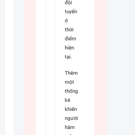
đội
tuyển
ở
thời
điểm
hiện
tại.
Thêm
một
thống
kê
khiến
người
hâm