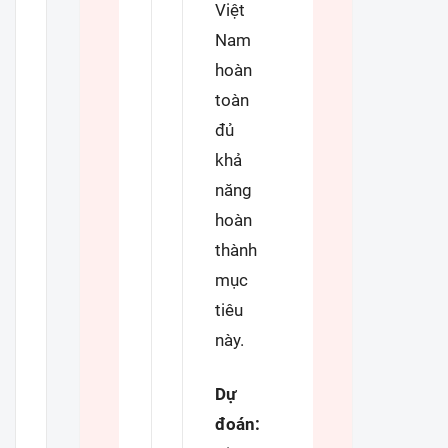
Việt
Nam
hoàn
toàn
đủ
khả
năng
hoàn
thành
mục
tiêu
này.
Dự
đoán: