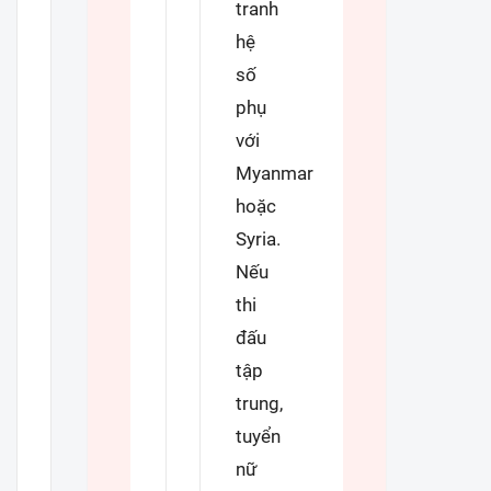
tranh
hệ
số
phụ
với
Myanmar
hoặc
Syria.
Nếu
thi
đấu
tập
trung,
tuyển
nữ