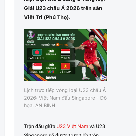
Giải U23 châu Á 2026 trên sân
Việt Trì (Phú Thọ).
Lịch trực tiếp vòng loại U23 châu Á
2026: Việt Nam đấu Singapore - Đồ
họa: AN BÌNH
Trận đấu giữa
U23 Việt Nam
và U23
Singapore sẽ được trực tiếp trên