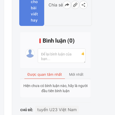
cho
Chia sẻ
bài
viết
hay
Bình luận (
0
)
Được quan tâm nhất
Mới nhất
Hiện chưa có bình luận nào, hãy là người
đầu tiên bình luận
tuyển U23 Việt Nam
CHỦ ĐỀ: