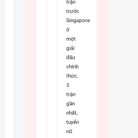
trận
trước
Singapore
ở
một
giải
đấu
chính
thức.
3
trận
gần
nhất,
tuyển
nữ