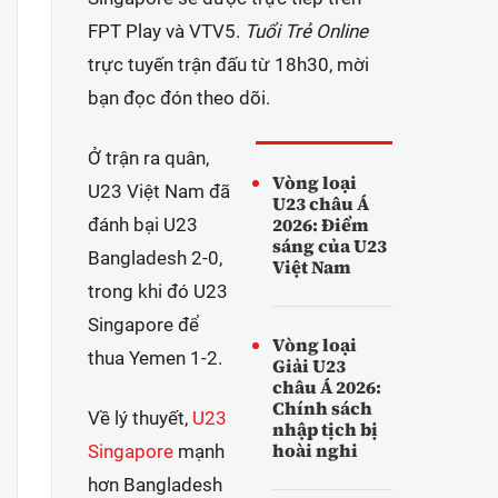
FPT Play và VTV5.
Tuổi Trẻ Online
trực tuyến trận đấu từ 18h30, mời
bạn đọc đón theo dõi.
Ở trận ra quân,
Vòng loại
U23 Việt Nam đã
U23 châu Á
2026: Điểm
đánh bại U23
sáng của U23
Bangladesh 2-0,
Việt Nam
trong khi đó U23
Singapore để
Vòng loại
thua Yemen 1-2.
Giải U23
châu Á 2026:
Chính sách
Về lý thuyết,
U23
nhập tịch bị
hoài nghi
Singapore
mạnh
hơn Bangladesh