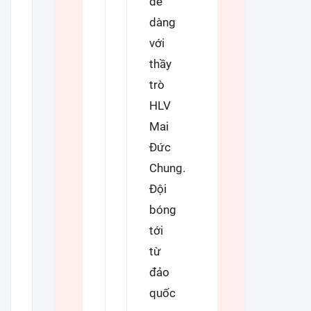
dễ
Camera giao thông
dàng
với
Câu chuyện giao thông
thầy
Lăng kính xây dựng
trò
Giải trí - Thể thao
HLV
Mai
Đức
Chung.
Đội
bóng
tới
từ
đảo
quốc