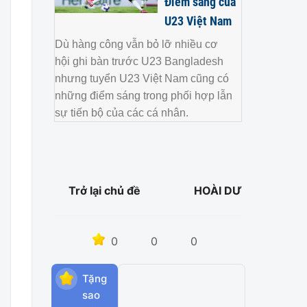
Điểm sáng của
U23 Việt Nam
Dù hàng công vẫn bỏ lỡ nhiều cơ
hội ghi bàn trước U23 Bangladesh
nhưng tuyển U23 Việt Nam cũng có
những điểm sáng trong phối hợp lẫn
sự tiến bộ của các cá nhân.
Trở lại chủ đề
HOÀI DƯ
0
0
0
Tặng
sao