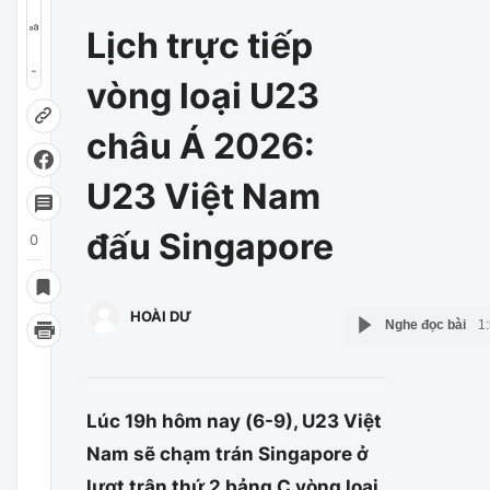
Lịch trực tiếp
vòng loại U23
châu Á 2026:
U23 Việt Nam
đấu Singapore
0
HOÀI DƯ
Nghe đọc bài
1
HOÀI DƯ
Lúc 19h hôm nay (6-9), U23 Việt
Nam sẽ chạm trán Singapore ở
lượt trận thứ 2 bảng C vòng loại