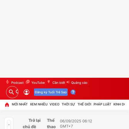
Podcast
YouTube
Cần biết
Quảng cáo
Đăng ký Tuổi Trẻ Sao
MỚI NHẤT
XEM NHIỀU
VIDEO
THỜI SỰ
THẾ GIỚI
PHÁP LUẬT
KINH DO
Trở lại
Thể
06/09/2025 06:12
GMT+7
chủ đề
thao